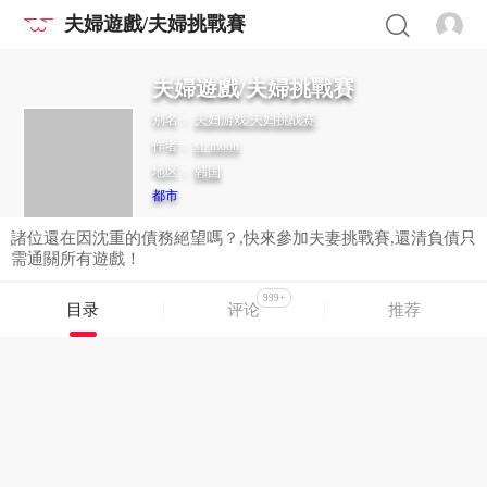
夫婦遊戲/夫婦挑戰賽
夫婦遊戲/夫婦挑戰賽
别名：
夫妇游戏/夫妇挑战赛
作者：
st. moon
地区：
韩国
都市
諸位還在因沈重的債務絕望嗎？,快來參加夫妻挑戰賽,還清負債只
需通關所有遊戲！
999+
目录
评论
推荐