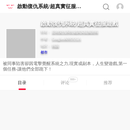
啟動復仇系統/超真實征服遊戲
啟動復仇系統/超真實征服遊戲
别名：
启动复仇系统/超真实征服游戏
作者：
Gongheo&MOUGA
地区：
韩国
都市
被同事陷害卻因電擊覺醒系統之力,現實成副本，人生變遊戲,第一
個任務-讓他們全部跪下！
999+
目录
评论
推荐